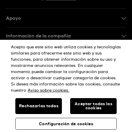
EN
ES
Apoyo
Preguntas frecuentes
Información de la compañía
Prensa
Acepto que este sitio web utiliza cookies y tecnologías
similares para ofrecerme este sitio web y sus
Empleo
funciones, para obtener información sobre su uso y
Política de privacidad
mostrarme anuncios relevantes. En cualquier
Sitemap
momento puede cambiar la configuración para
activar o desactivar cualquier categoría de cookies.
Aviso sobre cookies
Si desea más información sobre las cookies, consulte
nuestro
Aviso sobre cookies.
HECHO EN SUIZA
Aceptar todas las
Rechazarlas todas
cookies
© SWATCH AG 2026, TODOS LOS DERECHOS RESERVADOS:
RELOJES SUIZOS
Configuración de cookies