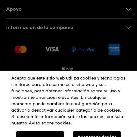
Apoyo
Contacta con nosotros
Información de la compañía
Preguntas frecuentes
Prensa
Entregas
Empleo
Devoluciones
Sitemap
Condiciones de venta
Sistema de información
Acepto que este sitio web utiliza cookies y tecnologías
similares para ofrecerme este sitio web y sus
Desistimiento del contrato
Aviso de privacidad
Aviso sobre cookies
funciones, para obtener información sobre su uso y
mostrarme anuncios relevantes. En cualquier
momento puede cambiar la configuración para
activar o desactivar cualquier categoría de cookies.
Términos de uso
Si desea más información sobre las cookies, consulte
nuestro
Aviso sobre cookies.
SWISS MADE