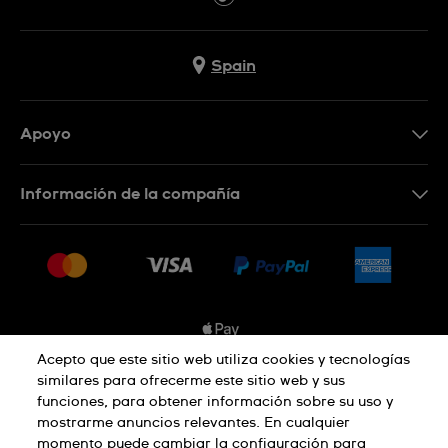
Spain
Apoyo
Contacta con nosotros
Información de la compañía
Preguntas frecuentes
Prensa
Entregas
Empleo
Devoluciones
Sitemap
Condiciones de venta
Sistema de información
Acepto que este sitio web utiliza cookies y tecnologías
similares para ofrecerme este sitio web y sus
Desistimiento del contrato
funciones, para obtener información sobre su uso y
Aviso de privacidad
Aviso sobre cookies
mostrarme anuncios relevantes. En cualquier
momento puede cambiar la configuración para