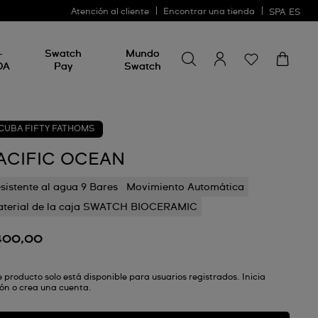
Atención al cliente
Encontrar una tienda
SPA
ES
Busca algo
Busca
-
Swatch
Mundo
algo
DA
Pay
Swatch
CUBA FIFTY FATHOMS
ACIFIC OCEAN
sistente al agua 9 Bares
Movimiento Automática
terial de la caja SWATCH BIOCERAMIC
400,00
e producto solo está disponible para usuarios registrados. Inicia
ión o crea una cuenta.