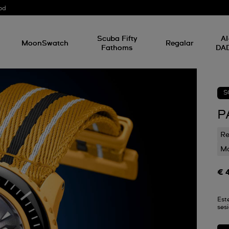
od
Scuba Fifty
AI
MoonSwatch
Regalar
Fathoms
DA
S
P
Re
Ma
€ 
Est
ses