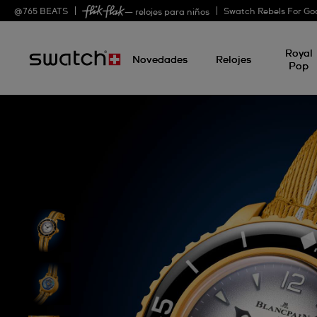
@
765
BEATS
Swatch Rebels For Go
— relojes para niños
Royal
Novedades
Relojes
Pop