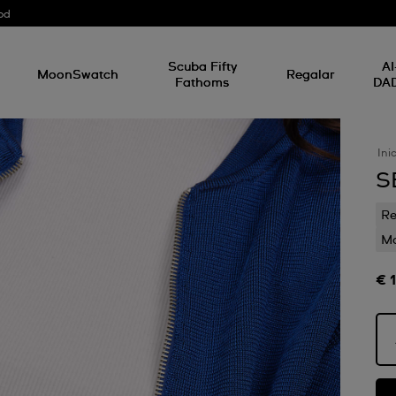
od
Scuba Fifty
AI
MoonSwatch
Regalar
Fathoms
DA
Ini
S
Re
Mo
€ 