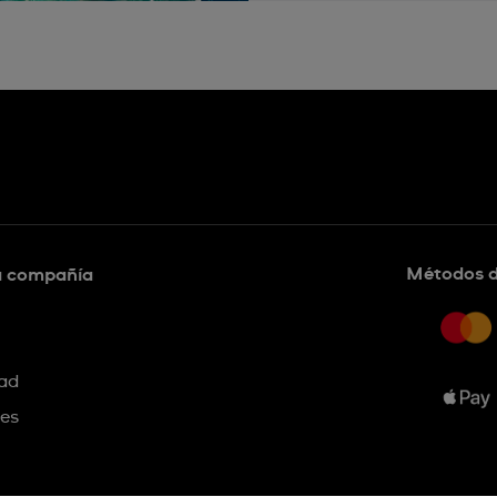
Métodos 
a compañía
dad
ies