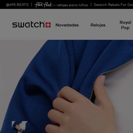
@
695
BEATS
Swatch Rebels For Go
— relojes para niños
Royal
Novedades
Relojes
Pop