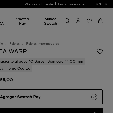
Atención al cliente
Encontrar una tienda
SPA
ES
Busca algo
Busca
-
Swatch
Mundo
algo
DA
Pay
Swatch
cio
Relojes
Relojes Impermeables
EA WASP
sistente al agua 10 Bares
Diámetro 44.00 mm
vimiento Cuarzo
155,00
Agregar Swatch Pay