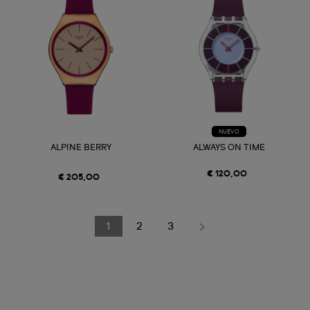
NUEVO
ALPINE BERRY
ALWAYS ON TIME
€ 120,00
€ 205,00
1
2
3