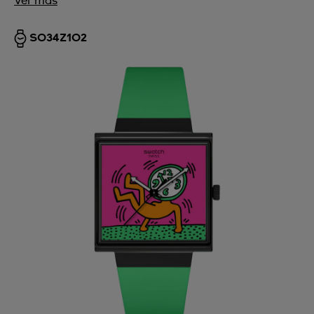
Ver más
SO34Z102