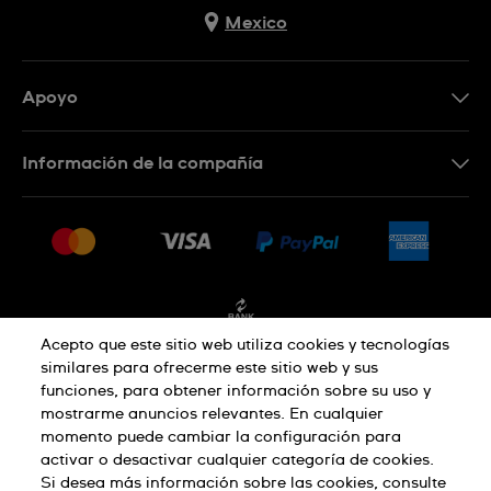
Mexico
Apoyo
Contacto
Información de la compañía
Preguntas frecuentes
Press
Entregas y devoluciones
Empleo
Condiciones de venta
Sitemap
Facturación
Acepto que este sitio web utiliza cookies y tecnologías
similares para ofrecerme este sitio web y sus
funciones, para obtener información sobre su uso y
Política de privacidad
mostrarme anuncios relevantes. En cualquier
momento puede cambiar la configuración para
activar o desactivar cualquier categoría de cookies.
Aviso sobre cookies
Condiciones de uso
Si desea más información sobre las cookies, consulte