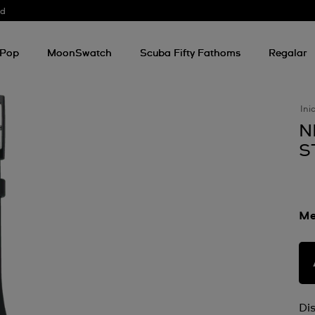
od
 Pop
MoonSwatch
Scuba Fifty Fathoms
Regalar
Ini
N
S
Me
Di