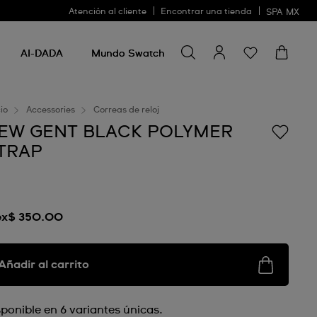
Atención al cliente
Encontrar una tienda
SPA
MX
Buscar algo
Buscar
algo
AI-DADA
Mundo Swatch
cio
Accessories
Correas de reloj
EW GENT BLACK POLYMER
TRAP
x$ 350.00
Añadir al carrito
sponible en 6 variantes únicas.