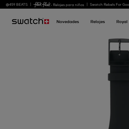
@
459
BEATS
Swatch Rebels For Go
- Relojes para niños
Novedades
Relojes
Royal