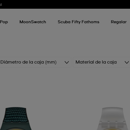
d
 Pop
MoonSwatch
Scuba Fifty Fathoms
Regalar
Diámetro de la caja (mm)
Material de la caja