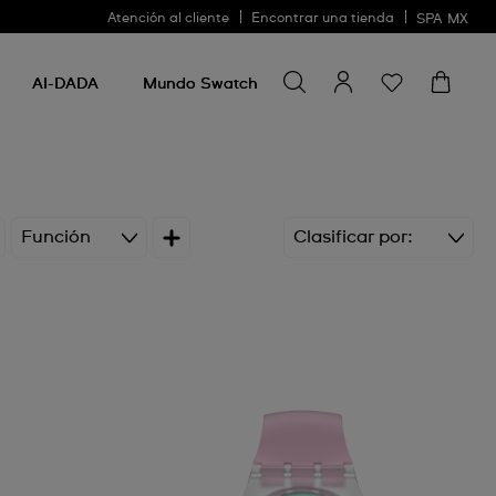
Atención al cliente
Encontrar una tienda
SPA
MX
Buscar algo
Buscar
algo
AI-DADA
Mundo Swatch
Función
Clasificar por