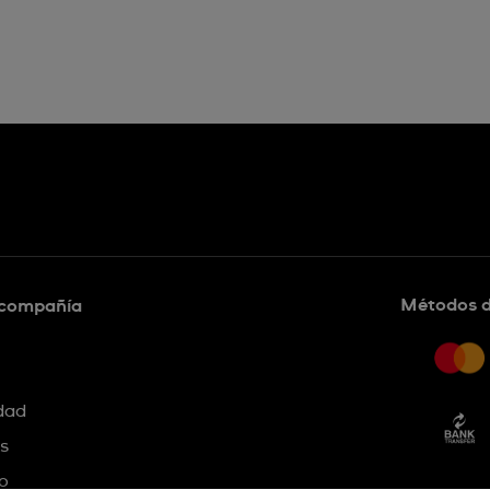
Métodos 
 compañía
idad
s
o