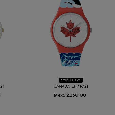
SWATCH PAY
Y!
CANADA, EH? PAY!
0
Mex$ 2,250.00