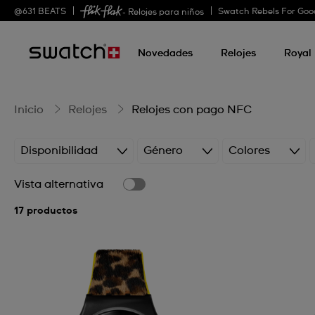
Relojes
@
631
BEATS
Swatch Rebels For Goo
- Relojes para niños
Novedades
Relojes
Royal
con
pago
Inicio
Relojes
Relojes con pago NFC
Disponibilidad
Género
Colores
NFC
Vista alternativa
17 productos