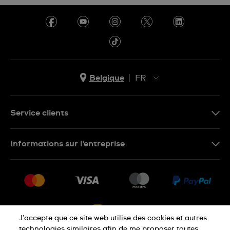
Belgique
FR
NL
FR
Service clients
Nous Contacter
Informations sur l'entreprise
FAQ
Press
Livraison
Jobs
Retour
Sitemap
Conditions De Vente
J’accepte que ce site web utilise des cookies et autres
Droit de rétractation
technologies similaires afin de me proposer toutes