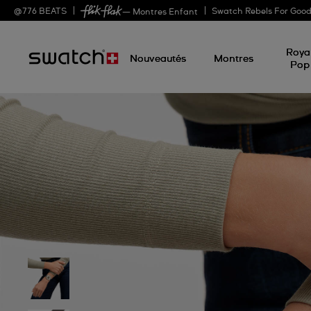
@
776
BEATS
Swatch Rebels For Goo
— Montres Enfant
Roya
Nouveautés
Montres
Pop