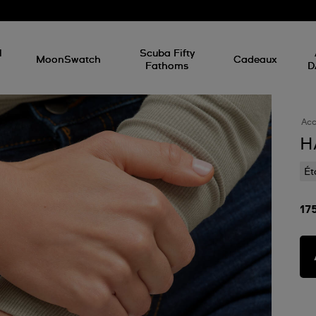
d
l
Scuba Fifty
MoonSwatch
Cadeaux
Fathoms
D
Acc
H
Ét
17