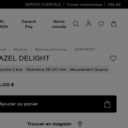
SERVICE CLIENTÈLE
Trouver une boutique
FRA
BE
Rechercher un produit
Rechercher
AI-
Swatch
Notre
un
ADA
Pay
monde
produit
ueil
Montres
Montres ultra fines
SKIN IRONY
AZEL DELIGHT
anche 3 bar
Diamètre 38.00 mm
Mouvement Quartz
5,00 €
Ajouter au panier
Trouver en magasin