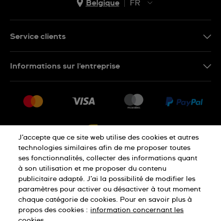
Belgique
FR
NL
FR
Service clients
Nous Contacter
Informations sur l'entreprise
FAQ
Press
Livraison
Jobs
Retour
Sitemap
Conditions De Vente
J’accepte que ce site web utilise des cookies et autres
Droit de rétractation
technologies similaires afin de me proposer toutes
ses fonctionnalités, collecter des informations quant
à son utilisation et me proposer du contenu
Déclaration De Confidentialité
publicitaire adapté. J’ai la possibilité de modifier les
paramètres pour activer ou désactiver à tout moment
chaque catégorie de cookies. Pour en savoir plus à
Cookies
Conditions D'Utilisation
propos des cookies :
information concernant les
cookies.