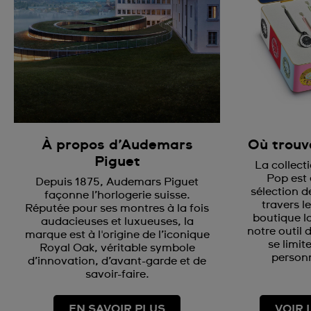
À propos d’Audemars
Où trouve
Piguet
La collect
Pop est
Depuis 1875, Audemars Piguet
sélection 
façonne l’horlogerie suisse.
travers l
Réputée pour ses montres à la fois
boutique l
audacieuses et luxueuses, la
notre outil 
marque est à l'origine de l’iconique
se limit
Royal Oak, véritable symbole
personn
d’innovation, d’avant-garde et de
savoir-faire.
EN SAVOIR PLUS
VOIR 