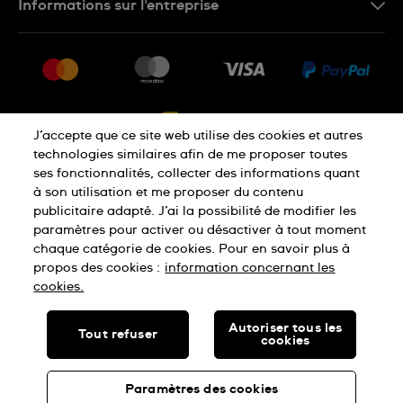
Informations sur l'entreprise
FAQ
Press
Livraison
Jobs
Retour
Sitemap
Conditions De Vente
J’accepte que ce site web utilise des cookies et autres
Droit de rétractation
technologies similaires afin de me proposer toutes
ses fonctionnalités, collecter des informations quant
à son utilisation et me proposer du contenu
Déclaration De Confidentialité
publicitaire adapté. J’ai la possibilité de modifier les
paramètres pour activer ou désactiver à tout moment
chaque catégorie de cookies. Pour en savoir plus à
Cookies
Conditions D'Utilisation
propos des cookies :
information concernant les
cookies.
SWISS MADE
Autoriser tous les
Tout refuser
cookies
© SWATCH LTD, 2026 TOUS DROITS RÉSERVÉS : MONTRES
SUISSES
Paramètres des cookies