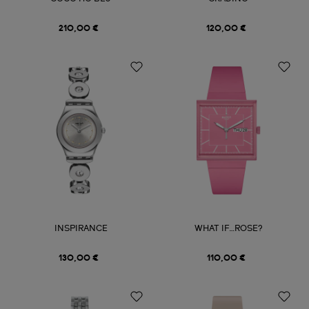
210,00 €
120,00 €
INSPIRANCE
WHAT IF…ROSE?
130,00 €
110,00 €