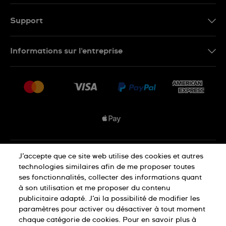
EN
FR
Support
Nous contacter
Informations sur l'entreprise
FAQ
Espace presse
Livraisons Et Retours
Nous rejoindre
Conditions De Vente
Plan du site
Déclaration de confidentialité
J’accepte que ce site web utilise des cookies et autres
technologies similaires afin de me proposer toutes
ses fonctionnalités, collecter des informations quant
Déclaration concernant les cookies
à son utilisation et me proposer du contenu
publicitaire adapté. J’ai la possibilité de modifier les
paramètres pour activer ou désactiver à tout moment
chaque catégorie de cookies. Pour en savoir plus à
Conditions d'utilisation