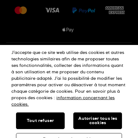
Espace presse
Livraisons Et Retours
Nous rejoindre
Conditions De Vente
Plan du site
Déclaration de confidentialité
J’accepte que ce site web utilise des cookies et autres
technologies similaires afin de me proposer toutes
ses fonctionnalités, collecter des informations quant
à son utilisation et me proposer du contenu
Déclaration concernant les cookies
publicitaire adapté. J’ai la possibilité de modifier les
paramètres pour activer ou désactiver à tout moment
chaque catégorie de cookies. Pour en savoir plus à
Conditions d'utilisation
propos des cookies :
information concernant les
cookies.
SWISS MADE
Autoriser tous les
Tout refuser
cookies
© SWATCH LTD, 2026 TOUS DROITS RÉSERVÉS : MONTRES
SUISSES