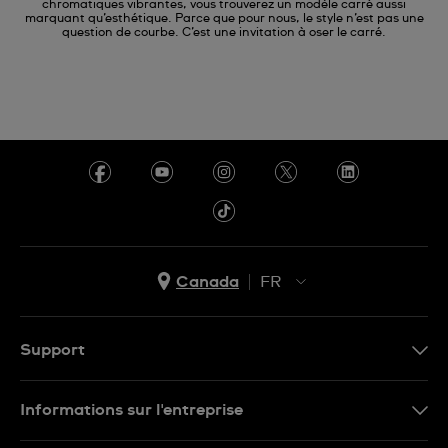
chromatiques vibrantes, vous trouverez un modèle carré aussi
marquant qu’esthétique. Parce que pour nous, le style n’est pas une
question de courbe. C’est une invitation à oser le carré.
Canada
FR
EN
FR
Support
Nous contacter
Informations sur l'entreprise
FAQ