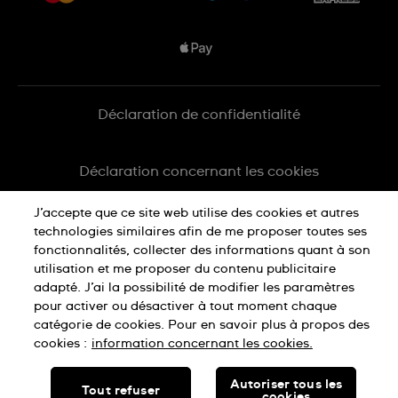
Conditions De Vente
Plan du site
Déclaration de confidentialité
Déclaration concernant les cookies
J’accepte que ce site web utilise des cookies et autres
Conditions d'utilisation
technologies similaires afin de me proposer toutes ses
fonctionnalités, collecter des informations quant à son
utilisation et me proposer du contenu publicitaire
SWISS MADE
adapté. J’ai la possibilité de modifier les paramètres
pour activer ou désactiver à tout moment chaque
catégorie de cookies. Pour en savoir plus à propos des
© SWATCH LTD, 2026 TOUS DROITS RÉSERVÉS : MONTRES
cookies :
information concernant les cookies.
SUISSES
Autoriser tous les
Tout refuser
cookies