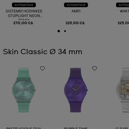
AUTOMATIQUE
AUTOMATIQUE
AUTOMA
SISTEM51 HODINKEE
AM51
WAK
STOPLIGHT NEON
REMIX
270,00 C$
225,00 C$
225,0
Skin Classic Ø 34 mm