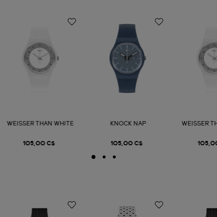
WEISSER THAN WHITE
KNOCK NAP
WEISSER T
105,00 C$
105,00 C$
105,0