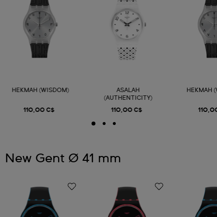
HEKMAH (WISDOM)
ASALAH
HEKMAH 
(AUTHENTICITY)
110,00 C$
110,00 C$
110,0
New Gent Ø 41 mm