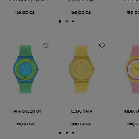
PASTELICIOUS TEAL
PURPLE TIME
CLEARL
165,00 C$
165,00 C$
180,0
HARA GREEN 01
LEMONATA
INDIA 
185,00 C$
165,00 C$
185,0