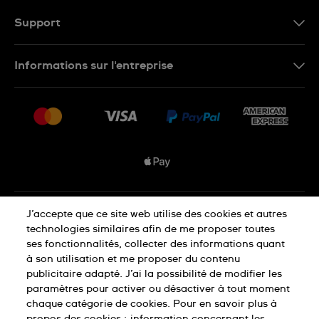
FR
Support
Nous contacter
Informations sur l'entreprise
FAQ
Espace presse
Livraisons Et Retours
Nous rejoindre
Conditions De Vente
Plan du site
Déclaration de confidentialité
J’accepte que ce site web utilise des cookies et autres
technologies similaires afin de me proposer toutes
ses fonctionnalités, collecter des informations quant
à son utilisation et me proposer du contenu
Déclaration concernant les cookies
publicitaire adapté. J’ai la possibilité de modifier les
paramètres pour activer ou désactiver à tout moment
chaque catégorie de cookies. Pour en savoir plus à
Conditions d'utilisation