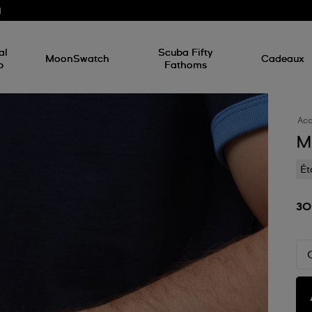
d
al
Scuba Fifty
MoonSwatch
Cadeaux
p
Fathoms
Acc
M
Ét
30