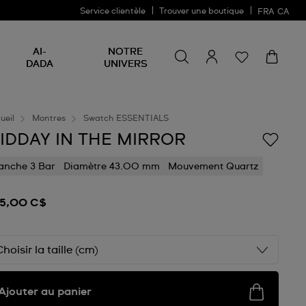
Service clientèle
Trouver une boutique
FRA
CA
Rechercher un produit
Rechercher
AI-
NOTRE
un
DADA
UNIVERS
produit
ueil
Montres
Swatch ESSENTIALS
IDDAY IN THE MIRROR
anche 3 Bar
Diamètre 43.00 mm
Mouvement Quartz
5,00 C$
Choisir la taille (cm)
Ajouter au panier