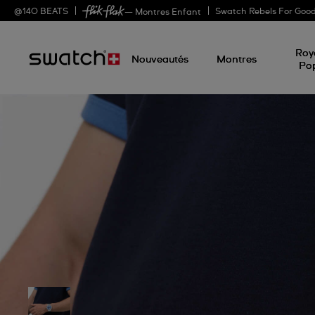
@
140
BEATS
Swatch Rebels For Goo
— Montres Enfant
Roy
Nouveautés
Montres
Po