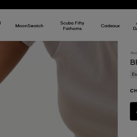
l
Scuba Fifty
MoonSwatch
Cadeaux
Fathoms
D
Acc
B
Ét
CH