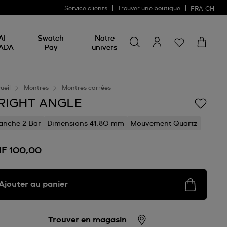
Service clients
Trouver une boutique
FRA
CH
Chercher un produit
Chercher
AI-
Swatch
Notre
un
ADA
Pay
univers
produit
ueil
Montres
Montres carrées
RIGHT ANGLE
anche 2 Bar
Dimensions 41.80 mm
Mouvement Quartz
F 100,00
Ajouter au panier
Trouver en magasin