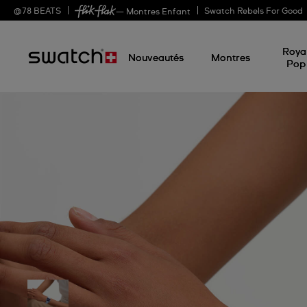
@
78
BEATS
Swatch Rebels For Good
— Montres Enfant
Roya
Nouveautés
Montres
Pop