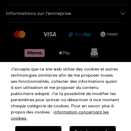
IT
Nous contacter
Informations sur l'entreprise
FR
FAQ
Presse
Livraison
Jobs
Retours
Sitemap
Conditions de vente
Renoncer au contrat
J’accepte que ce site web utilise des cookies et autres
Déclaration de confidentialité
technologies similaires afin de me proposer toutes
ses fonctionnalités, collecter des informations quant
à son utilisation et me proposer du contenu
Déclaration concernant les cookies
publicitaire adapté. J’ai la possibilité de modifier les
paramètres pour activer ou désactiver à tout moment
chaque catégorie de cookies. Pour en savoir plus à
Conditions d'utilisation
Mentions légales
propos des cookies :
information concernant les
cookies.
SWISS MADE