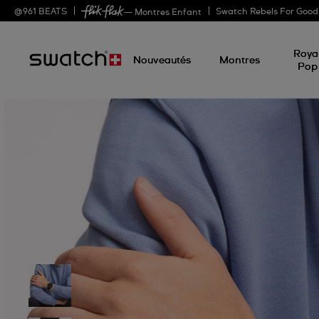
@
961
BEATS
Swatch Rebels For Good
— Montres Enfant
Roya
Nouveautés
Montres
Pop