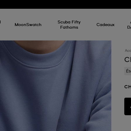
l
Scuba Fifty
MoonSwatch
Cadeaux
Fathoms
D
Acc
C
Ét
CH