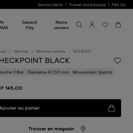
Service clients
Trouver une boutique
FRA
CH
Chercher un produit
Chercher
AI-
Swatch
Notre
un
ADA
Pay
univers
produit
ueil
Montres
Montres oversize
BIG BOLD
HECKPOINT BLACK
anche 3 Bar
Diamètre 47.00 mm
Mouvement Quartz
F 145,00
Ajouter au panier
Trouver en magasin