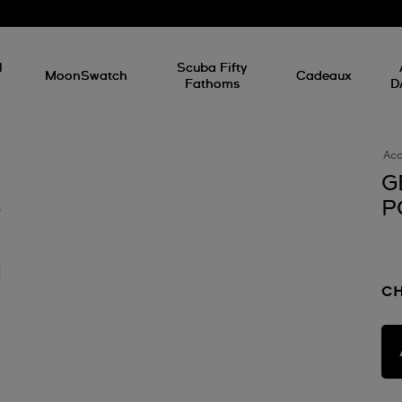
d
l
Scuba Fifty
MoonSwatch
Cadeaux
Fathoms
D
Acc
G
P
CH