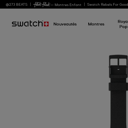
@
273
BEATS
Swatch Rebels For Goo
— Montres Enfant
Roya
Nouveautés
Montres
Pop