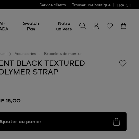
Service clients
Trouver une boutique
FRA
CH
Chercher un produit
Chercher
AI-
Swatch
Notre
un
ADA
Pay
univers
produit
ueil
Accessories
Bracelets de montre
ENT BLACK TEXTURED
OLYMER STRAP
F 15,00
Ajouter au panier