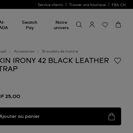
Service clients
Trouver une boutique
FRA
CH
Chercher un produit
Chercher
AI-
Swatch
Notre
un
ADA
Pay
univers
produit
ueil
Accessories
Bracelets de montre
KIN IRONY 42 BLACK LEATHER
TRAP
F 25,00
Ajouter au panier