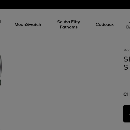
d
l
Scuba Fifty
MoonSwatch
Cadeaux
Fathoms
D
Acc
S
S
CH