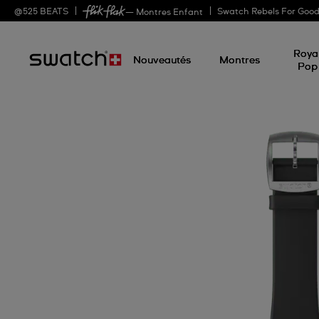
@
525
BEATS
Swatch Rebels For Goo
— Montres Enfant
Roya
Nouveautés
Montres
Pop