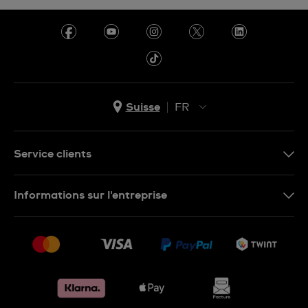
Suisse
FR
EN
DE
Service clients
IT
Nous contacter
Informations sur l'entreprise
FR
FAQ
Presse
Livraison
Jobs
Retours
Sitemap
Conditions de vente
Renoncer au contrat