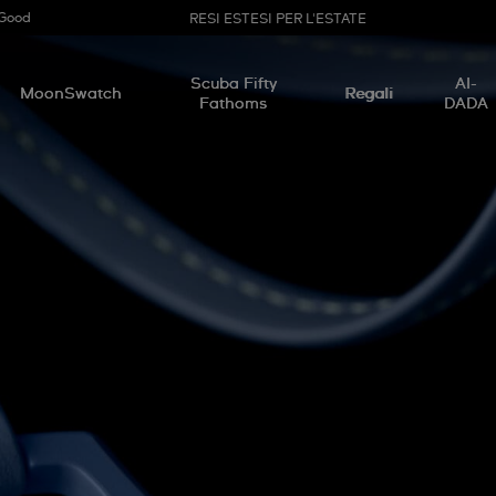
 Good
RESI ESTESI PER L'ESTATE
Scuba Fifty
AI-
MoonSwatch
Regali
Fathoms
DADA