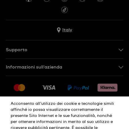
Italy
Supporto
Contattaci
Informazioni sull'azienda
FAQ
Press
Consegna
Lavora con noi
Restituzione
Sitemap
Condizioni di vendita
Acconsento all’utilizzo dei cookie e tecnologie simili
affinché io possa visualizzare correttamente il
Diritto di recesso
presente Sito Internet e le sue funzionalità, nonché
per ottenere informazioni in merito al suo utilizzo e
Informativa sulla privacy
Cookies
ricevere pubblicità pertinente. È possibile le