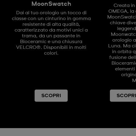
MoonSwatch
Creata in
OMEGA, la 
Dai al tuo orologio un tocco di
MoonSwatch 
classe con un cinturino in gomma
chiave div
resistente di alta qualità,
leggend
caratterizzato da motivi unici a
Moonwatch
trama, da un passante in
orologio a
Bioceramic e una chiusura
Luna. Ma c
VELCRO®. Disponibili in molti
in orbita 
colori.
fusione del
Bioceramic 
elementi
origi
M
SCOPRI
SCOPRI