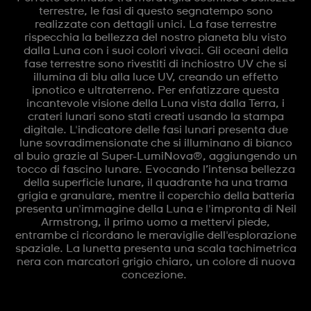
terrestre, le fasi di questo segnatempo sono
realizzate con dettagli unici. La fase terrestre
rispecchia la bellezza del nostro pianeta blu visto
dalla Luna con i suoi colori vivaci. Gli oceani della
fase terrestre sono rivestiti di inchiostro UV che si
illumina di blu alla luce UV, creando un effetto
ipnotico e ultraterreno. Per enfatizzare questa
incantevole visione della Luna vista dalla Terra, i
crateri lunari sono stati creati usando la stampa
digitale. L'indicatore delle fasi lunari presenta due
lune sovradimensionate che si illuminano di bianco
al buio grazie al Super-LumiNova®, aggiungendo un
tocco di fascino lunare. Evocando l’intensa bellezza
della superficie lunare, il quadrante ha una trama
grigia e granulare, mentre il coperchio della batteria
presenta un'immagine della Luna e l'impronta di Neil
Armstrong, il primo uomo a mettervi piede,
entrambe ci ricordano le meraviglie dell'esplorazione
spaziale. La lunetta presenta una scala tachimetrica
nera con marcatori grigio chiaro, un colore di nuova
concezione.