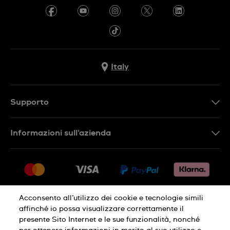
Italy
Supporto
Contattaci
Informazioni sull'azienda
FAQ
Press
Consegna
Lavora con noi
Restituzione
Sitemap
Condizioni di vendita
Acconsento all’utilizzo dei cookie e tecnologie simili
affinché io possa visualizzare correttamente il
Diritto di recesso
presente Sito Internet e le sue funzionalità, nonché