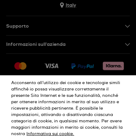
Italy
Supporto
Contattaci
Informazioni sull'azienda
FAQ
Press
Consegna
Lavora con noi
Restituzione
Sitemap
Condizioni di vendita
Acconsento all’utilizzo dei cookie e tecnologie simili
affinché io possa visualizzare correttamente il
Diritto di recesso
presente Sito Internet e le sue funzionalità, nonché
per ottenere informazioni in merito al suo utilizzo e
Informativa sulla privacy
Cookies
ricevere pubblicità pertinente. È possibile le
impostazioni, attivando o disattivando ciascuna
categoria di cookie, in qualsiasi momento. Per avere
Condizioni di utilizzo
Informazioni legali
maggiori informazioni in merito ai cookie, consulti la
nostra
Informativa sui cookie.