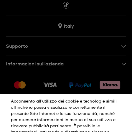
Italy
Supporto
Contattaci
Informazioni sull'azienda
FAQ
Press
Consegna
Lavora con noi
Restituzione
Sitemap
Condizioni di vendita
Acconsento all’utilizzo dei cookie e tecnologie simili
affinché io possa visualizzare correttamente il
Diritto di recesso
presente Sito Internet e le sue funzionalità, nonché
per ottenere informazioni in merito al suo utilizzo e
Informativa sulla privacy
Cookies
ricevere pubblicità pertinente. È possibile le