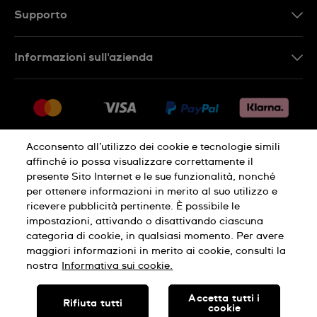
Supporto
Contattaci
Informazioni sull'azienda
FAQ
Press
Consegna
Lavora con noi
Restituzione
Sitemap
Condizioni di vendita
Acconsento all’utilizzo dei cookie e tecnologie simili
affinché io possa visualizzare correttamente il
Diritto di recesso
presente Sito Internet e le sue funzionalità, nonché
per ottenere informazioni in merito al suo utilizzo e
Informativa sulla privacy
Cookies
ricevere pubblicità pertinente. È possibile le
impostazioni, attivando o disattivando ciascuna
categoria di cookie, in qualsiasi momento. Per avere
Condizioni di utilizzo
Informazioni legali
maggiori informazioni in merito ai cookie, consulti la
nostra
Informativa sui cookie.
SWISS MADE
Accetta tutti i
Rifiuta tutti
cookie