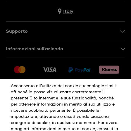
Italy
Supporto
Contattaci
Informazioni sull'azienda
FAQ
Press
Consegna
Lavora con noi
Restituzione
Sitemap
Condizioni di vendita
Acconsento all’utilizzo dei cookie e tecnologie simili
affinché io possa visualizzare correttamente il
Diritto di recesso
presente Sito Internet e le sue funzionalità, nonché
per ottenere informazioni in merito al suo utilizzo e
Informativa sulla privacy
Cookies
ricevere pubblicità pertinente. È possibile le
impostazioni, attivando o disattivando ciascuna
categoria di cookie, in qualsiasi momento. Per avere
Condizioni di utilizzo
Informazioni legali
maggiori informazioni in merito ai cookie, consulti la