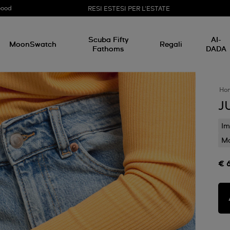
Good
RESI ESTESI PER L'ESTATE
Scuba Fifty
AI-
MoonSwatch
Regali
Fathoms
DADA
Ho
J
Im
Mo
€ 