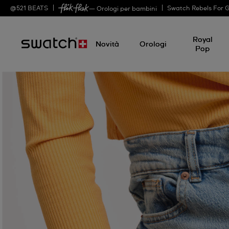
@
521
BEATS
Swatch Rebels For 
— Orologi per bambini
Royal
Novità
Orologi
Pop