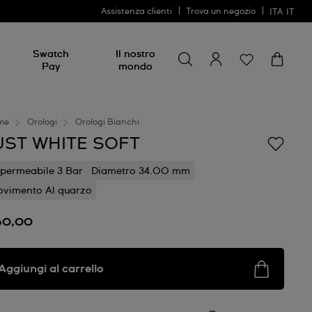
Assistenza clienti
Trova un negozio
ITA
IT
Cerca
Cerca
Swatch
Il nostro
Pay
mondo
me
Orologi
Orologi Bianchi
UST WHITE SOFT
permeabile 3 Bar
Diametro 34.00 mm
vimento Al quarzo
60,00
Aggiungi al carrello