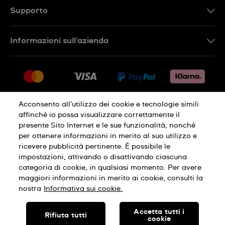
Supporto
Contattaci
Informazioni sull'azienda
FAQ
Press
Consegna
Lavora con noi
Restituzione
Sitemap
Condizioni di vendita
Acconsento all’utilizzo dei cookie e tecnologie simili
affinché io possa visualizzare correttamente il
Diritto di recesso
presente Sito Internet e le sue funzionalità, nonché
per ottenere informazioni in merito al suo utilizzo e
Informativa sulla privacy
Cookies
ricevere pubblicità pertinente. È possibile le
impostazioni, attivando o disattivando ciascuna
categoria di cookie, in qualsiasi momento. Per avere
Condizioni di utilizzo
Informazioni legali
maggiori informazioni in merito ai cookie, consulti la
nostra
Informativa sui cookie.
SWISS MADE
Accetta tutti i
Rifiuta tutti
cookie