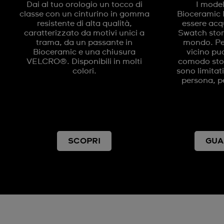
Dai al tuo orologio un tocco di
I model
classe con un cinturino in gomma
Bioceramic
resistente di alta qualità,
essere acqu
caratterizzato da motivi unici a
Swatch store
trama, da un passante in
mondo. Per
Bioceramic e una chiusura
vicino puo
VELCRO®. Disponibili in molti
comodo store
colori.
sono limitat
persona, pe
SCOPRI
GUA