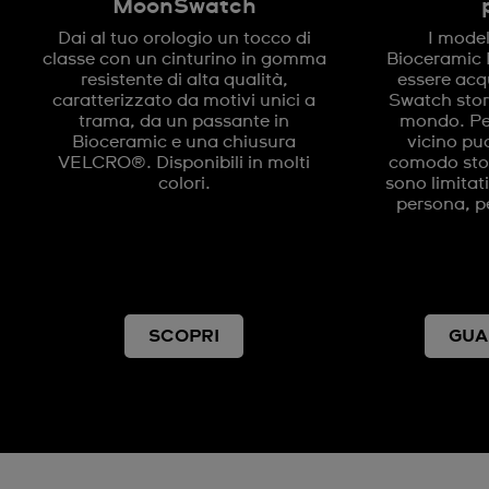
MoonSwatch
Dai al tuo orologio un tocco di
I model
classe con un cinturino in gomma
Bioceramic
resistente di alta qualità,
essere acqu
caratterizzato da motivi unici a
Swatch store
trama, da un passante in
mondo. Per
Bioceramic e una chiusura
vicino puo
VELCRO®. Disponibili in molti
comodo store
colori.
sono limitat
persona, pe
SCOPRI
GUA