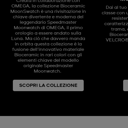
Creata in collaborazione con
OMEGA, la collezione Bioceramic
Dai al tuo
MoonSwatch è una rivisitazione in
classe con 
chiave divertente e moderna del
resisten
leggendario Speedmaster
caratterizz
Moonwatch di OMEGA, il primo
trama, 
orologio a essere andato sulla
Biocera
Luna. Ma ciò che davvero manda
VELCRO®. 
in orbita questa collezione è la
fusione dell'innovativo materiale
Bioceramic in rari colori con gli
elementi chiave del modello
originale Speedmaster
Moonwatch.
SCOPRI LA COLLEZIONE