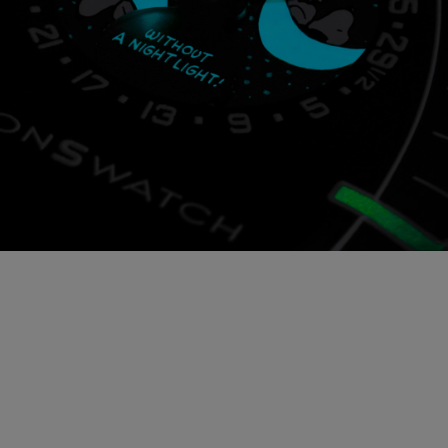
Un messaggio segreto
Sull'indicatore e sul disco delle fasi lunari del modello
si nasconde un segreto celeste: una citazione
nascosta del fumetto di Snoopy incastonata tra
stelle e lune crescenti. Sotto la luce ultravioletta, la
scena celeste prende vita proiettando un'ipnotica