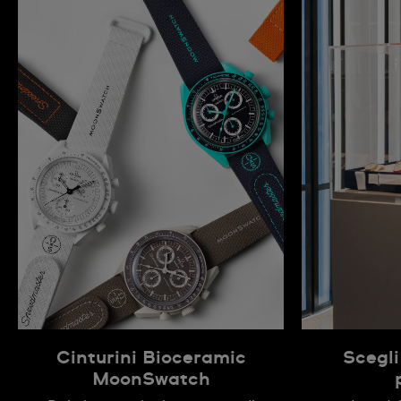
Cinturini Bioceramic
Scegli
MoonSwatch