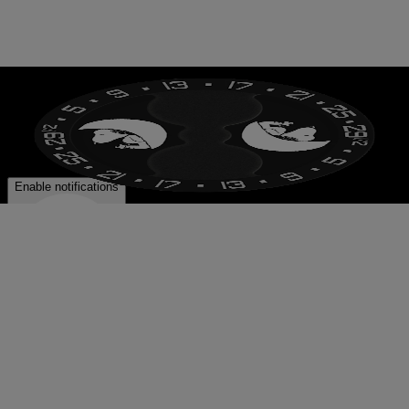
luce blu.
Indicazione delle fasi lunari
Quando la Luna completa la sua orbita intorno alla
Terra, si presenta in forme diverse, note come fasi
lunari. In totale, sono otto le fasi che osserviamo
durante il ciclo lunare. Gli orologi dotati di
indicazione delle fasi lunari sono progettati per
rappresentare accuratamente queste, aggiungendo
al segnatempo un tocco di fascino celeste.