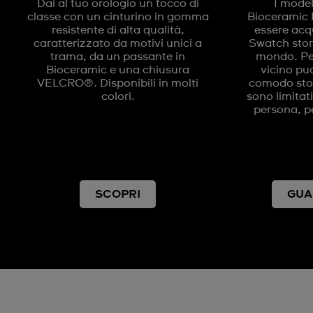
Dai al tuo orologio un tocco di
I model
classe con un cinturino in gomma
Bioceramic
resistente di alta qualità,
essere acqu
caratterizzato da motivi unici a
Swatch store
trama, da un passante in
mondo. Per
Bioceramic e una chiusura
vicino puo
VELCRO®. Disponibili in molti
comodo store
colori.
sono limitat
persona, pe
SCOPRI
GUA
Altri modelli che potrebbero piacerti