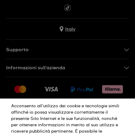
Italy
Supporto
Contattaci
Informazioni sull'azienda
FAQ
Press
Consegna
Lavora con noi
Restituzione
Sitemap
Condizioni di vendita
Acconsento all’utilizzo dei cookie e tecnologie simili
affinché io possa visualizzare correttamente il
Diritto di recesso
presente Sito Internet e le sue funzionalità, nonché
per ottenere informazioni in merito al suo utilizzo e
Informativa sulla privacy
Cookies
ricevere pubblicità pertinente. È possibile le