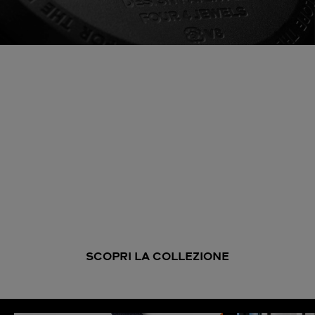
La collezione Bioceramic MoonSwatch
torna a sbarcare sulla luna
A due anni dalla collaborazione OMEGA X Swatch, la
collezione Bioceramic MoonSwatch lancia non una,
ma due nuove missioni! Caratterizzati da tutte le
funzionalità dell'iconico Speedmaster di OMEGA e
da un esclusivo quadrante secondario per le fasi
lunari ornato da dettagli di Snoopy, questi due nuovi
cronografi sono davvero spaziali!
SCOPRI LA COLLEZIONE