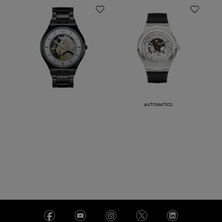
AUTOMATICO
TRAIN THE HANDS
SISTEM THROUGH
AGAIN
€ 260,00
€ 255,00