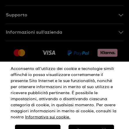
Supporto
Contattaci
Informazioni sull'azienda
FAQ
Press
Consegna
Lavora con noi
Restituzione
Sitemap
Condizioni di vendita
Acconsento all’utilizzo dei cookie e tecnologie simili
affinché io possa visualizzare correttamente il
Diritto di recesso
presente Sito Internet e le sue funzionalità, nonché
per ottenere informazioni in merito al suo utilizzo e
Informativa sulla privacy
Cookies
ricevere pubblicità pertinente. È possibile le
impostazioni, attivando o disattivando ciascuna
categoria di cookie, in qualsiasi momento. Per avere
Condizioni di utilizzo
Informazioni legali
maggiori informazioni in merito ai cookie, consulti la
nostra
Informativa sui cookie.