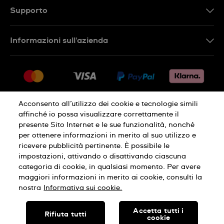
Supporto
Contattaci
Informazioni sull'azienda
FAQ
Press
Consegna
Lavora con noi
Restituzione
Sitemap
Condizioni di vendita
Acconsento all’utilizzo dei cookie e tecnologie simili
affinché io possa visualizzare correttamente il
Diritto di recesso
presente Sito Internet e le sue funzionalità, nonché
per ottenere informazioni in merito al suo utilizzo e
Informativa sulla privacy
Cookies
ricevere pubblicità pertinente. È possibile le
impostazioni, attivando o disattivando ciascuna
categoria di cookie, in qualsiasi momento. Per avere
Condizioni di utilizzo
Informazioni legali
maggiori informazioni in merito ai cookie, consulti la
nostra
Informativa sui cookie.
SWISS MADE
Accetta tutti i
Rifiuta tutti
cookie