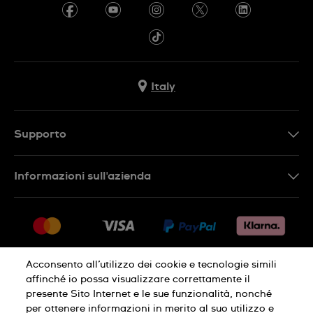
Italy
Supporto
Contattaci
Informazioni sull'azienda
FAQ
Press
Consegna
Lavora con noi
Restituzione
Sitemap
Condizioni di vendita
Acconsento all’utilizzo dei cookie e tecnologie simili
affinché io possa visualizzare correttamente il
Diritto di recesso
presente Sito Internet e le sue funzionalità, nonché
per ottenere informazioni in merito al suo utilizzo e