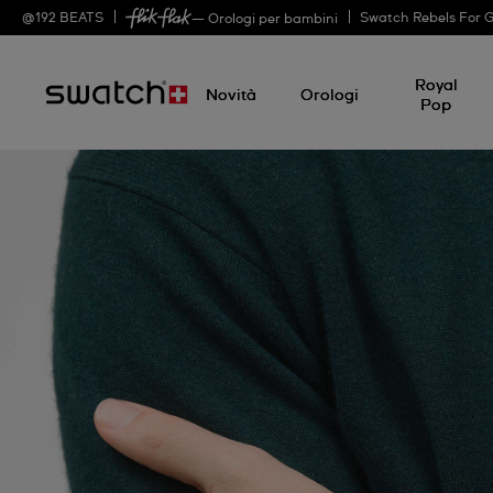
@
192
BEATS
Swatch Rebels For 
— Orologi per bambini
Royal
Novità
Orologi
Pop