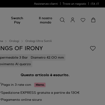
Assistenza clienti
Trova un negozio
ITA
IT
Cerca
Cerca
Swatch
Il nostro
Pay
mondo
me
Orologi
Orologi Ultra Sottili
INGS OF IRONY
permeabile 3 Bar
Diametro 42.00 mm
vimento Al quarzo
Questo articolo è esaurito.
Paga in 3 rate con
Spedizione EXPRESS gratuita a partire da 130€
Pagamento online sicuro