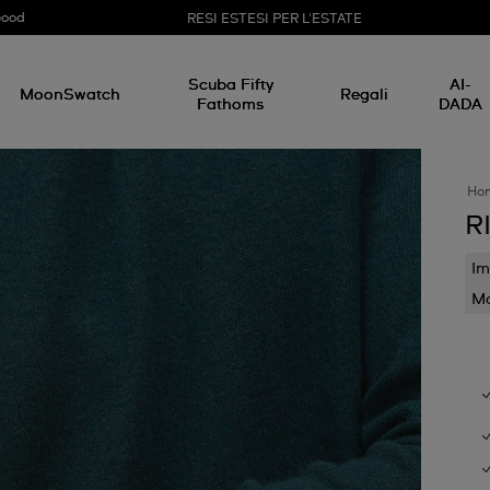
Good
RESI ESTESI PER L'ESTATE
Scuba Fifty
AI-
MoonSwatch
Regali
Fathoms
DADA
Ho
R
Im
Mo