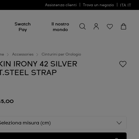
Assistenza clienti
Trova un negozio
ITA
IT
Cerca
Cerca
Swatch
Il nostro
Pay
mondo
me
Accessories
Cinturini per Orologio
KIN IRONY 42 SILVER
T.STEEL STRAP
45,00
Seleziona misura (cm)