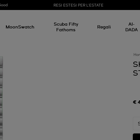
Good
RESI ESTESI PER L'ESTATE
Scuba Fifty
AI-
MoonSwatch
Regali
Fathoms
DADA
Ho
S
S
€ 