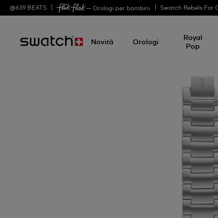
@
639
BEATS
Swatch Rebels For 
— Orologi per bambini
Royal
Novità
Orologi
Pop