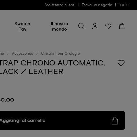
Assistenza clienti
Trova un negozio
ITA
IT
Cerca
Cerca
Swatch
Il nostro
Pay
mondo
me
Accessories
Cinturini per Orologio
TRAP CHRONO AUTOMATIC,
LACK / LEATHER
30,00
Aggiungi al carrello