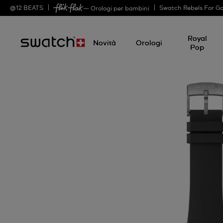
@
12
BEATS
Swatch Rebels For G
— Orologi per bambini
Royal
Novità
Orologi
Pop