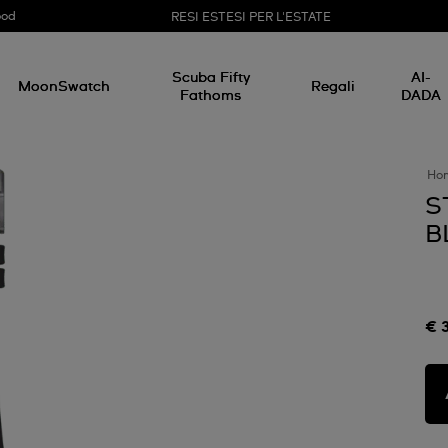
ood
RESI ESTESI PER L'ESTATE
Scuba Fifty
AI-
MoonSwatch
Regali
Fathoms
DADA
Ho
S
B
€ 