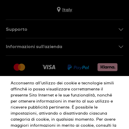
Italy
Supporto
Contattaci
Informazioni sull'azienda
FAQ
Press
Consegna
Lavora con noi
Restituzione
Sitemap
Condizioni di vendita
Acconsento all’utilizzo dei cookie e tecnologie simili
affinché io possa visualizzare correttamente il
Diritto di recesso
presente Sito Internet e le sue funzionalità, nonché
per ottenere informazioni in merito al suo utilizzo e
Informativa sulla privacy
Cookies
ricevere pubblicità pertinente. È possibile le
impostazioni, attivando o disattivando ciascuna
categoria di cookie, in qualsiasi momento. Per avere
Condizioni di utilizzo
Informazioni legali
maggiori informazioni in merito ai cookie, consulti la