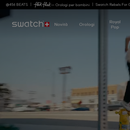
@
456
BEATS
Swatch Rebels For 
— Orologi per bambini
Royal
Novità
Orologi
Pop