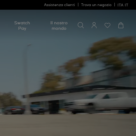
Assistenza clienti
Trova un negozio
ITA
IT
Cerca
Cerca
Swatch
Il nostro
Pay
mondo