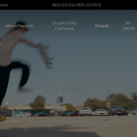
Good
RESI ESTESI PER L'ESTATE
Scuba Fifty
AI-
MoonSwatch
Regali
Fathoms
DADA