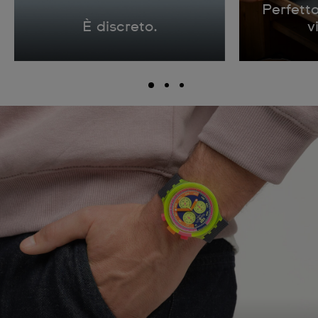
Perfetto
È discreto.
v