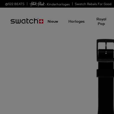
@
522
BEATS
Swatch Rebels For Good
- Kinderhorloges
Royal
Nieuw
Horloges
Pop