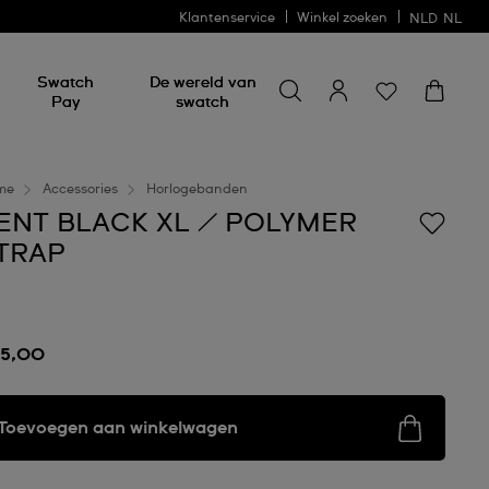
Klantenservice
Winkel zoeken
NLD
NL
Zoeken naar iets
Zoeken
Swatch
De wereld van
naar
Pay
swatch
iets
me
Accessories
Horlogebanden
ENT BLACK XL / POLYMER
TRAP
15,00
Toevoegen aan winkelwagen