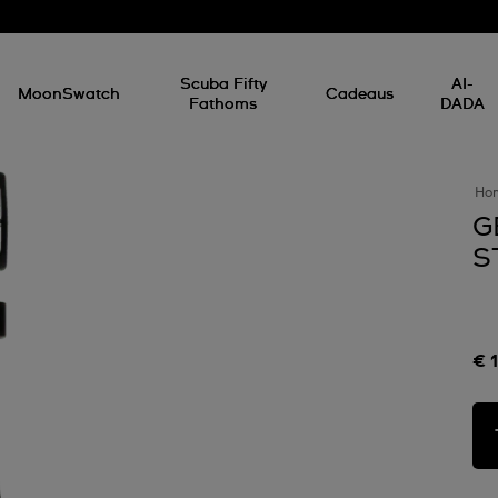
Scuba Fifty
AI-
MoonSwatch
Cadeaus
Fathoms
DADA
Ho
G
S
€ 