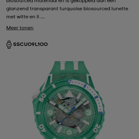
biosourced materiaal en is gekoppeld aan een
glanzend transparant turquoise biosourced lunette
met witte en li ...
Meer tonen
SSCU09L100